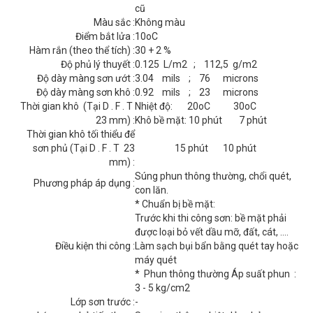
cũ
Màu sắc :
Không màu
Điểm bắt lửa :
10oC
Hàm rắn (theo thể tích) :
30 + 2 %
Độ phủ lý thuyết :
0.125 L/m2 ; 112,5 g/m2
Độ dày màng sơn ướt :
3.04 mils ; 76 microns
Độ dày màng sơn khô :
0.92 mils ; 23 microns
Thời gian khô (Tại D . F . T
Nhiệt độ: 20oC 30oC
23 mm) :
Khô bề mặt: 10 phút 7 phút
Thời gian khô tối thiểu để
sơn phủ (Tại D . F . T 23
15 phút 10 phút
mm) :
Súng phun thông thường, chổi quét,
Phương pháp áp dụng :
con lăn.
* Chuẩn bị bề mặt:
Trước khi thi công sơn: bề mặt phải
được loại bỏ vết dầu mỡ, đất, cát, ....
Điều kiện thi công :
Làm sạch bụi bẩn bằng quét tay hoặc
máy quét
* Phun thông thường Áp suất phun :
3 - 5 kg/cm2
Lớp sơn trước :
-