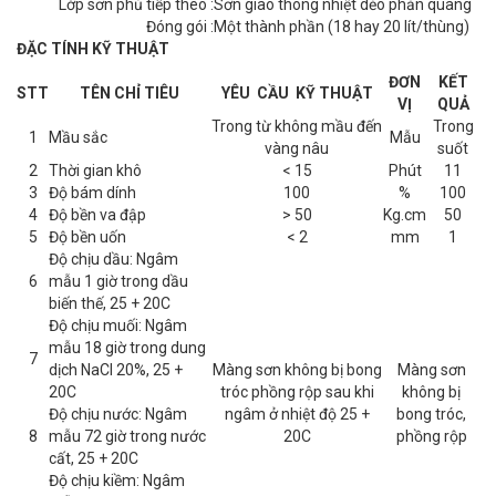
Lớp sơn phủ tiếp theo :
Sơn giao thông nhiệt dẻo phản quang
Đóng gói :
Một thành phần (18 hay 20 lít/thùng)
ĐẶC TÍNH KỸ THUẬT
ĐƠN
KẾT
STT
TÊN CHỈ TIÊU
YÊU CẦU KỸ THUẬT
VỊ
QUẢ
Trong từ không mầu đến
Trong
1
Mầu sắc
Mẫu
vàng nâu
suốt
2
Thời gian khô
< 15
Phút
11
3
Độ bám dính
100
%
100
4
Độ bền va đập
> 50
Kg.cm
50
5
Độ bền uốn
< 2
mm
1
Độ chịu dầu: Ngâm
6
mẫu 1 giờ trong dầu
biến thế, 25 + 20C
Độ chịu muối: Ngâm
mẫu 18 giờ trong dung
7
dịch NaCl 20%, 25 +
Màng sơn không bị bong
Màng sơn
20C
tróc phồng rộp sau khi
không bị
Độ chịu nước: Ngâm
ngâm ở nhiệt độ 25 +
bong tróc,
8
mẫu 72 giờ trong n­ước
20C
phồng rộp
cất, 25 + 20C
Độ chịu kiềm: Ngâm