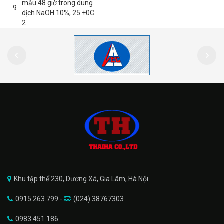
mẫu 48 giờ trong dung
9
dịch NaOH 10%, 25 +0C
2
Khu tập thể 230, Dương Xá, Gia Lâm, Hà Nội
0915.263.799 -
(024) 38767303
0983.451.186