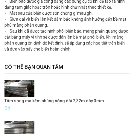
- Biển báo được gia công bằng các dụng cụ cơ khí để tạo ra hình
dạng tam giác hoặc tròn hoặc hình chữ nhật theo thiết kế.
- Mặt sau của biển được sơn chống gỉ màu ghi.
- Giữa đai và biển liên kết đảm bảo không ảnh hưởng đến bề mặt
phủ màng phản quang.
- Sau khi đã được tạo hình phôi biển báo, màng phản quang được
cắt bằng máy vi tính sẽ được dán lên bề mặt phôi biển. Khi màng
phản quang ổn định độ kết dính, sẽ áp dụng các họa tiết trên biển
và đưa vào sấy cho biển hoàn chỉnh.
CÓ THỂ BẠN QUAN TÂM
Tấm sóng mạ kẽm nhúng nóng dài 2,32m dày 3mm
0₫