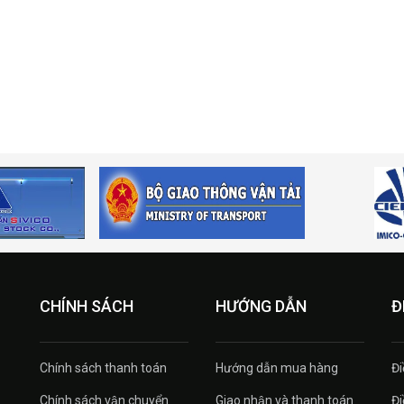
CHÍNH SÁCH
HƯỚNG DẪN
Đ
Chính sách thanh toán
Hướng dẫn mua hàng
Đi
Chính sách vận chuyển
Giao nhận và thanh toán
Đi