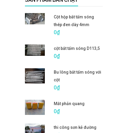
Cột hộp bắt tấm sóng
thép đen dày 4mm
0₫
cột bắt tấm sóng D113,5
0₫
Bu lông bắt tấm sóng với
cột
0₫
Mắt phản quang
0₫
thi công sơn kẻ đường