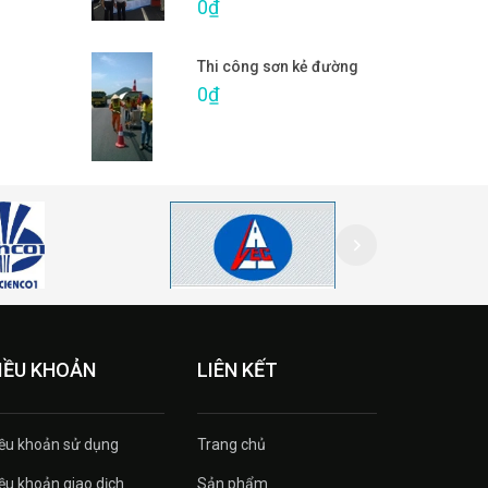
0₫
Thi công sơn kẻ đường
0₫
IỀU KHOẢN
LIÊN KẾT
ều khoản sử dụng
Trang chủ
ều khoản giao dịch
Sản phẩm