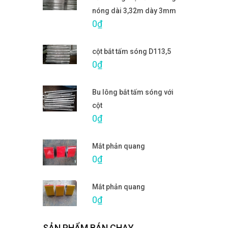
nóng dài 3,32m dày 3mm
0₫
cột bắt tấm sóng D113,5
0₫
Bu lông bắt tấm sóng với
cột
0₫
Mắt phản quang
0₫
Mắt phản quang
0₫
SẢN PHẨM BÁN CHẠY